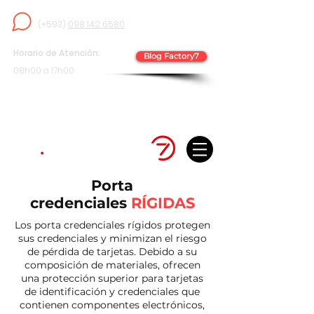
(+593)
098 142 6580
Horario de Atención:
Blog Factory7
08h00 a 17h00
JORGE DROM N 35188 Y JOSÉ ARIZAGA
EDIFICIO PLUS 1 OFICINA 43
IÑAQUITO -QUITO
Porta
credenciales
RÍGIDAS
Los porta credenciales rígidos protegen
sus credenciales y minimizan el riesgo
de pérdida de tarjetas. Debido a su
composición de materiales, ofrecen
una protección superior para tarjetas
de identificación y credenciales que
contienen componentes electrónicos,