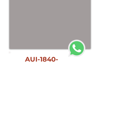
AUI-1840-
6500
Tamaño:
6 x 10,1 cm
Capacidad:
2 credenciales
Tamaño de PVC:
5.5 x 8.5 cm
(Vertical)